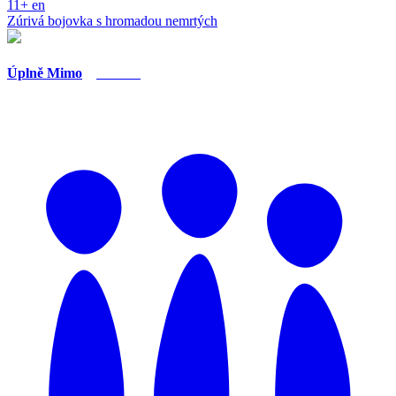
11+
en
Zúrivá bojovka s hromadou nemrtých
Úplně Mimo
Roman