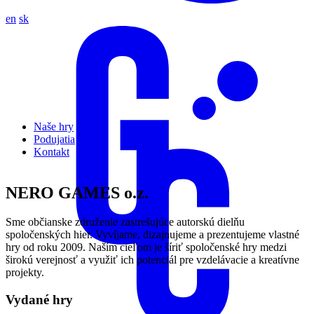
en
sk
Naše hry
Podujatia
Kontakt
NERO GAMES o.z.
Sme občianske združenie zastrešujúce autorskú dielňu
spoločenských hier. Vyvíjame, dizajnujeme a prezentujeme vlastné
hry od roku 2009. Naším cieľom je šíriť spoločenské hry medzi
širokú verejnosť a využiť ich potenciál pre vzdelávacie a kreatívne
projekty.
Vydané hry