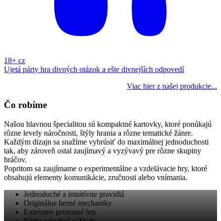
18+
cz
Ujetá párty hra divných otázok a ešte divnejších odpovedí
Viac hier z našej produkcie...
Čo robíme
Našou hlavnou špecialitou sú kompaktné kartovky, ktoré ponúkajú
rôzne levely náročnosti, štýly hrania a rôzne tematické žánre.
Každým dizajn sa snažíme vybrúsiť do maximálnej jednoduchosti
tak, aby zároveň ostal zaujímavý a vyzývavý pre rôzne skupiny
hráčov.
Popritom sa zaujímame o experimentálne a vzdelávacie hry, ktoré
obsahujú elementy komunikácie, zručnosti alebo vnímania.
Jednoduché a intuitívne pravidlá
Originálne herné mechaniky
Extrémne prenosné hry
Nízke výrobné náklady