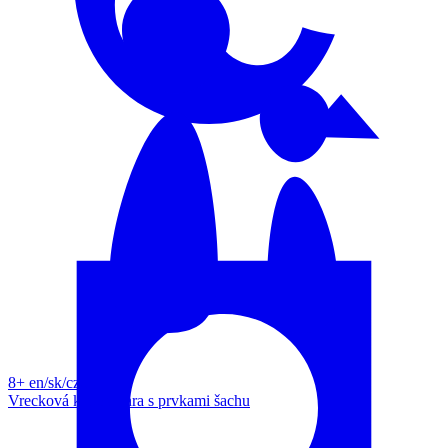
8+
en/sk/cz/de
Vrecková kartová hra s prvkami šachu