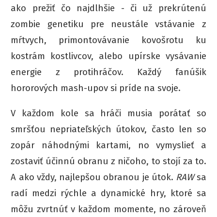
ako prežiť čo najdlhšie - či už prekrútenú
zombie genetiku pre neustále vstávanie z
mŕtvych, primontovávanie kovošrotu ku
kostrám kostlivcov, alebo upírske vysávanie
energie z protihráčov. Každý fanúšik
hororových mash-upov si príde na svoje.
V každom kole sa hráči musia porátať so
smršťou nepriateľských útokov, často len so
zopár náhodnými kartami, no vymyslieť a
zostaviť účinnú obranu z ničoho, to stojí za to.
A ako vždy, najlepšou obranou je útok.
RAW
sa
radí medzi rýchle a dynamické hry, ktoré sa
môžu zvrtnúť v každom momente, no zároveň