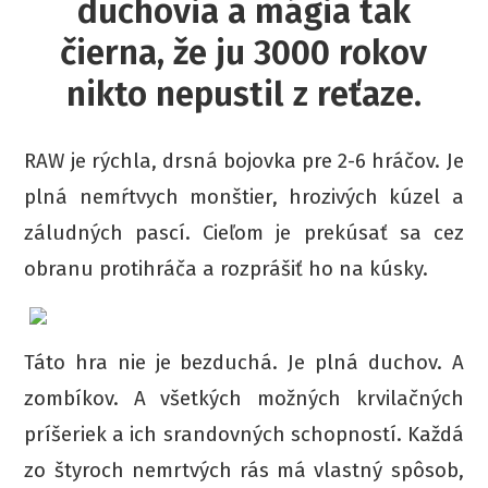
duchovia a mágia tak
čierna, že ju 3000 rokov
nikto nepustil z reťaze.
RAW je rýchla, drsná bojovka pre 2-6 hráčov. Je
plná nemŕtvych monštier, hrozivých kúzel a
záludných pascí. Cieľom je prekúsať sa cez
obranu protihráča a rozprášiť ho na kúsky.
Táto hra nie je bezduchá. Je plná duchov. A
zombíkov. A všetkých možných krvilačných
príšeriek a ich srandovných schopností. Každá
zo štyroch nemrtvých rás má vlastný spôsob,