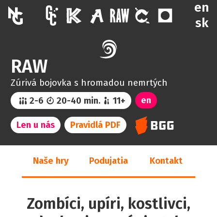
en
sk
RAW
Zúrivá bojovka s hromadou nemrtých
en
2-6
20-40 min.
11+
Len u nás
Pravidlá PDF
Naše hry
Podujatia
Kontakt
Zombíci, upíri, kostlivci,